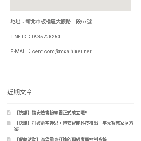
飯店應用
地址：新北市板橋區大觀路二段67號
SOL智慧家庭介紹
LINE ID：0935728260
品牌緣起
E-MAIL：cent.com@msa.hinet.net
近期文章
【快訊】愷安臉書粉絲團正式成立囉!!
【快訊】打破豪宅迷思，愷安智能科技推出「零元智慧家庭方
案」
【促銷活動】為您量身打造的頂級家庭控制系統