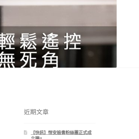
近期文章
【快訊】愷安臉書粉絲團正式成
立囉!!