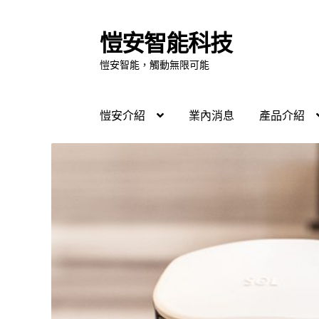
愷安智能科技
愷安智能，觸動無限可能
愷安介紹
業內消息
產品介紹
首頁
別墅應用
商辦應用
家庭應用
實境體驗
線上購物
聯繫我們
說明書下載
購物車
飯店