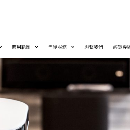
應用範圍
售後服務
聯繫我們
經銷專
館
應用程式下載
我的帳號
燦坤專區
產品介紹
社區應用
結帳
經銷
應用
SOL智慧家庭介紹
品牌緣起