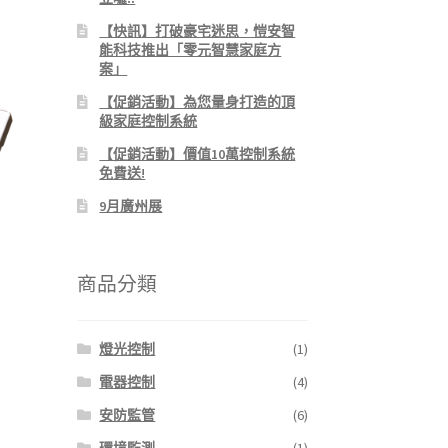
【快訊】打破豪宅迷思，愷安智
能科技推出「零元智慧家庭方
案」
【促銷活動】為您量身打造的頂
級家庭控制系統
【促銷活動】價值10萬控制系統
免費送!
9月廣州展
商品分類
燈光控制
(1)
電器控制
(4)
安防監管
(6)