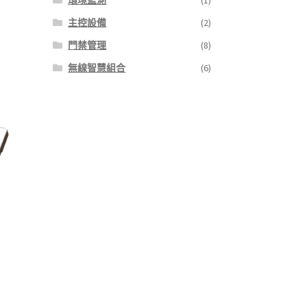
環境監測
(1)
主控設備
(2)
門禁管理
(8)
無線智慧組合
(6)