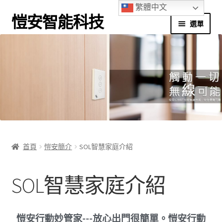
繁體中文
愷安智能科技
選單
首頁
別墅應用
商辦應用
家庭應用
首頁
愷安簡介
SOL智慧家庭介紹
實境體驗館
SOL智慧家庭介紹
應用程式下載
我的帳號
愷安行動妙管家---放心出門很簡單。愷安行動