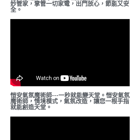
妙管家，掌管一切家電，出門放心，節能又安
燦坤專區
全。
產品介紹
社區應用
結帳
經銷專區
線上購物
愷安氣氛魔術師---一秒就能變天堂。愷安氣氛
魔術師，情境模式，氣氛改造，讓您一根手指
聯繫我們
就能創造天堂。
說明書下載
購物車