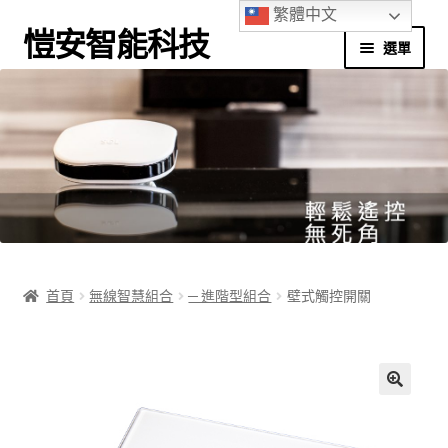
繁體中文
愷安智能科技
選單
首頁
別墅應用
商辦應用
家庭應用
首頁
無線智慧組合
─ 進階型組合
壁式觸控開關
實境體驗館
應用程式下載
我的帳號