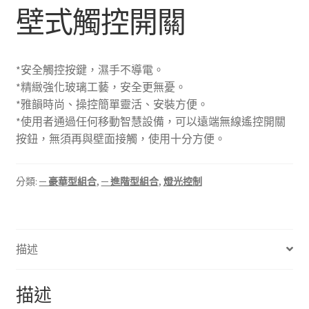
壁式觸控開關
飯店應用
SOL智慧家庭介紹
*安全觸控按鍵，濕手不導電。
*精緻強化玻璃工藝，安全更無憂。
*雅韻時尚、操控簡單靈活、安裝方便。
品牌緣起
*使用者通過任何移動智慧設備，可以遠端無線遙控開關
按鈕，無須再與壁面接觸，使用十分方便。
分類:
─ 豪華型組合
,
─ 進階型組合
,
燈光控制
描述
描述