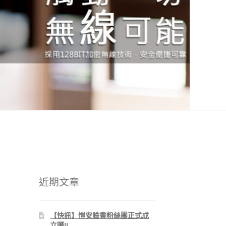
近期文章
【快訊】愷安臉書粉絲團正式成
立囉!!