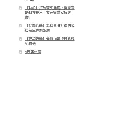
【快訊】打破豪宅迷思，愷安智
能科技推出「零元智慧家庭方
案」
【促銷活動】為您量身打造的頂
級家庭控制系統
【促銷活動】價值10萬控制系統
免費送!
9月廣州展