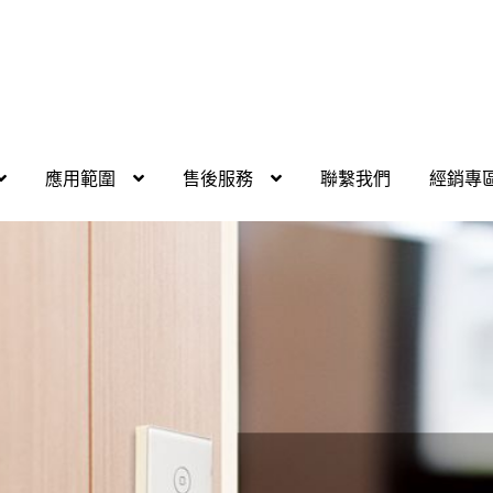
應用範圍
售後服務
聯繫我們
經銷專
館
應用程式下載
我的帳號
燦坤專區
產品介紹
社區應用
結帳
經銷
應用
SOL智慧家庭介紹
品牌緣起