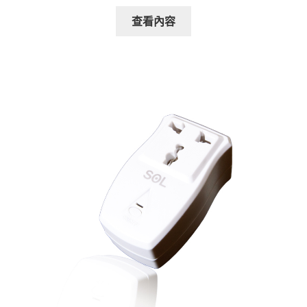
查看內容
飯店應用
SOL智慧家庭介紹
品牌緣起