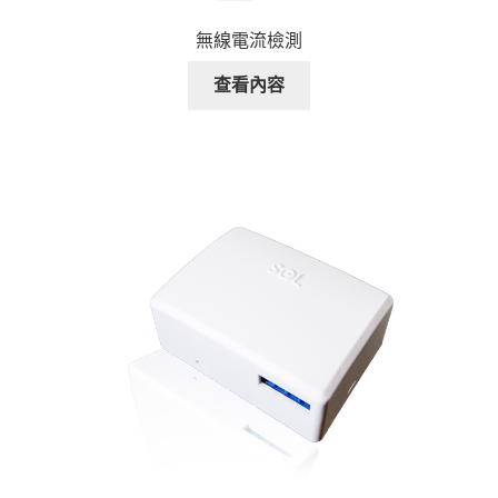
無線電流檢測
查看內容