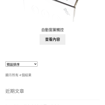
自動窗簾觸控
查看內容
顯示所有 4 個結果
近期文章