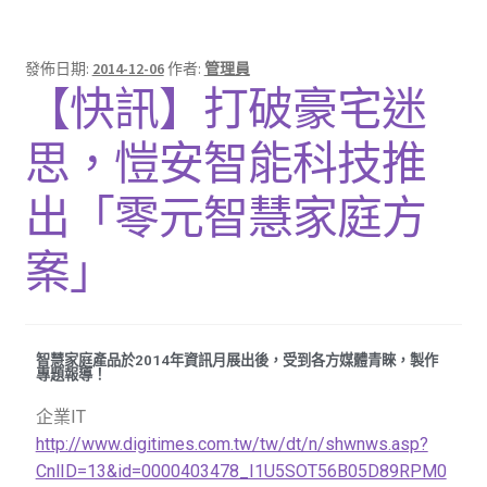
飯店應用
發佈日期:
2014-12-06
作者:
管理員
【快訊】打破豪宅迷
SOL智慧家庭介紹
思，愷安智能科技推
品牌緣起
出「零元智慧家庭方
案」
智慧家庭產品於2014年資訊月展出後，受到各方媒體青睞，製作
專題報導！
企業IT
http://www.digitimes.com.tw/tw/dt/n/shwnws.asp?
CnlID=13&id=0000403478_I1U5SOT56B05D89RPM0