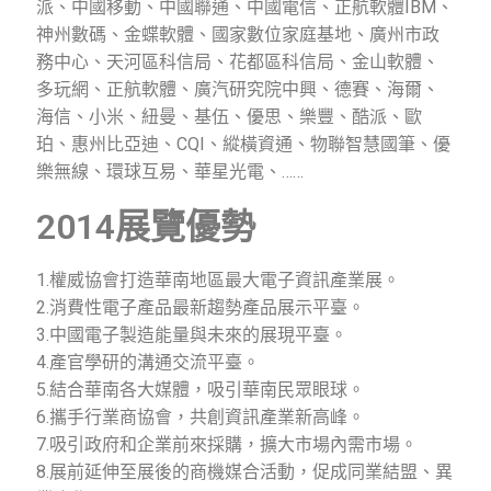
派、中國移動、中國聯通、中國電信、正航軟體IBM、
神州數碼、金蝶軟體、國家數位家庭基地、廣州市政
務中心、天河區科信局、花都區科信局、金山軟體、
多玩網、正航軟體、廣汽研究院中興、德賽、海爾、
海信、小米、紐曼、基伍、優思、樂豐、酷派、歐
珀、惠州比亞迪、CQI、縱橫資通、物聯智慧國筆、優
樂無線、環球互易、華星光電、……
2014展覽優勢
1.
權威協會打造華南地區最大電子資訊產業展。
2.
消費性電子產品最新趨勢產品展示平臺。
3.
中國電子製造能量與未來的展現平臺。
4.
產官學研的溝通交流平臺。
5.
結合華南各大媒體，吸引華南民眾眼球。
6.
攜手行業商協會，共創資訊產業新高峰。
7.
吸引政府和企業前來採購，擴大市場內需市場。
8.
展前延伸至展後的商機媒合活動，促成同業結盟、異