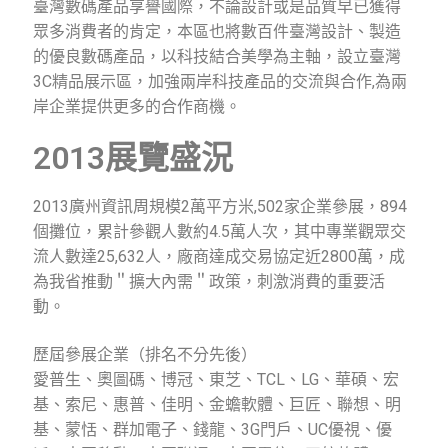
臺灣數碼產品享譽國際，不論設計或是品質早已獲得
眾多消費者的肯定，本區也將數百件臺灣設計、製造
的優良數碼產品，以科技結合美學為主軸，設立臺灣
3C
精品展示區，加強兩岸科技產品的交流與合作
,
為兩
岸企業提供更多的合作商機。
2013展覽盛況
2013廣州資訊周規模2萬平方米,502家企業參展，894
個攤位，累計參觀人數約4.5萬人次，其中專業觀眾交
流人數達25,632人，廠商達成交易協定近2800萬，成
為我省推動＂擴大內需＂政策，刺激消費的重要活
動。
歷屆參展企業（排名不分先後）
愛普生、奧圖碼、博冠、東芝、TCL、LG、華碩、宏
基、索尼、惠普、佳明、金蟾軟體、巨匠、聯想、明
基、蒙恬、群加電子、錢龍、3G門戶、UC優視、優