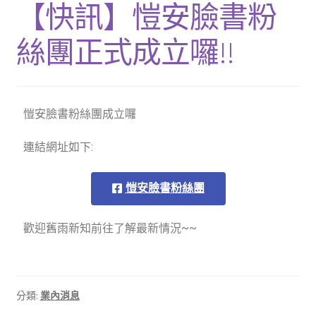
【快訊】愷安臉書粉
燦坤專區
絲團正式成立囉!!
產品介紹
社區應用
愷安臉書粉絲團成立囉
結帳
連結網址如下:
經銷專區
愷安臉書粉絲團
線上購物
歡迎舊雨新知前往了解最新情況~~
聯繫我們
說明書下載
分類:
業內消息
購物車